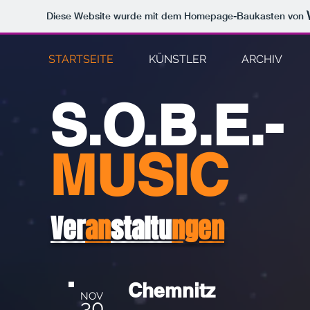
Diese Website wurde mit dem Homepage-Baukasten von
STARTSEITE
KÜNSTLER
ARCHIV
S.O.B.E.-
MUSIC
Ver
an
staltu
ngen
Chemnitz
NOV
30